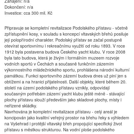
Zahájení: n/a
Dokončení: n/a
Investice: cca 300 mil. Kč
Připravuje se kompletní revitalizace Podolského přístavu - včetně
zpřístupnění kosy, v souladu s koncepcí vltavských břehů posiluje
její polopřírodní charakter. Podolský přístav se začal postupně
otevírat sportovnímu i rekreačnímu využití od roku 1893. V roce
1912 byla postavena budova Českého yacht klubu. V roce 2008
byla tato budova, která je živým i formálním muzeem rozvoje
vodních sportů v Čechách a současně funkčním zázemím
výkonnostního mládežnického sportu, prohlášena národní kulturní
památkou. Funkci sportovního zázemí budova dnes už piní jen s
obtížemi a na hranici přijatelnosti. Další objekty, které během 20.
století na území podolského přístavu vznikly, odpovídají
současným potřebám zázemí yacht klubu ještě méně - stávající
plochy přístavu slouží především jako skladové plochy, místy i
neřizené skládky.
Navrhována je kompletní revitalizace přístavu - celý areál je
koncipován jako kvalitní veřejný prostor na břehu řeky s výhledem
na Vyšehrad i protější vltavský břeh propojující specifický život
přístavu s městkou strukturou. Na vodní ploše podolského