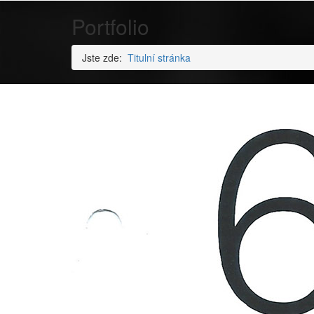
Portfolio
Jste zde:
Titulní stránka