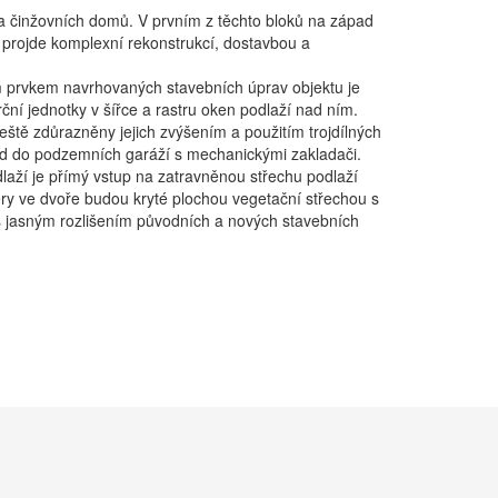
na činžovních domů. V prvním z těchto bloků na západ
u projde komplexní rekonstrukcí, dostavbou a
ím prvkem navrhovaných stavebních úprav objektu je
ční jednotky v šířce a rastru oken podlaží nad ním.
eště zdůrazněny jejich zvýšením a použitím trojdílných
vjezd do podzemních garáží s mechanickými zakladači.
laží je přímý vstup na zatravněnou střechu podlaží
éry ve dvoře budou kryté plochou vegetační střechou s
, s jasným rozlišením původních a nových stavebních