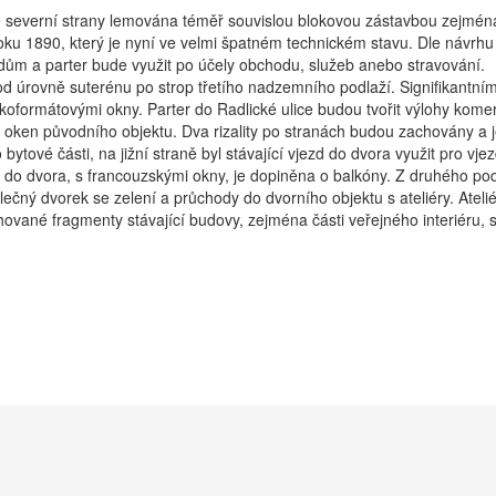
e ze severní strany lemována téměř souvislou blokovou zástavbou zejmé
 roku 1890, který je nyní ve velmi špatném technickém stavu. Dle návrh
dům a parter bude využit po účely obchodu, služeb anebo stravování.
 od úrovně suterénu po strop třetího nadzemního podlaží. Signifikantn
koformátovými okny. Parter do Radlické ulice budou tvořit výlohy komer
u oken původního objektu. Dva rizality po stranách budou zachovány a j
 bytové části, na jižní straně byl stávající vjezd do dvora využit pro 
do dvora, s francouzskými okny, je dopiněna o balkóny. Z druhého pod
ečný dvorek se zelení a průchody do dvorního objektu s ateliéry. Ateli
achované fragmenty stávající budovy, zejména části veřejného interiéru