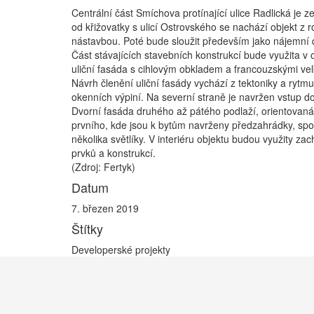
Centrální část Smíchova protínající ulice Radlická j
od křižovatky s ulicí Ostrovského se nachází objekt z
nástavbou. Poté bude sloužit především jako nájemní 
Část stávajících stavebních konstrukcí bude využita v
uliční fasáda s cihlovým obkladem a francouzskými vel
Návrh členění uliční fasády vychází z tektoniky a rytm
okenních výpiní. Na severní straně je navržen vstup do
Dvorní fasáda druhého až pátého podlaží, orientovaná 
prvního, kde jsou k bytům navrženy předzahrádky, spol
několika světlíky. V interiéru objektu budou využity z
prvků a konstrukcí.
(Zdroj: Fertyk)
Datum
7. březen 2019
Štítky
Developerské projekty