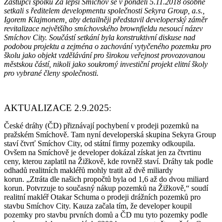
Zástupci spolku Za lepší Smíchov se v pondělí 5.11.2018 osobně
setkali s ředitelem developmentu společnosti Sekyra Group, a.s.,
Igorem Klajmonem, aby detailněji představil developerský záměr
revitalizace největšího smíchovského brownfieldu nesoucí název
Smíchov City. Součástí setkání byla konstruktivní diskuse nad
podobou projektu a zejména o zachování vytyčeného pozemku pro
školu jako objekt vzdělávání pro širokou veřejnost provozovanou
městskou částí, nikoli jako soukromý investiční projekt elitní školy
pro vybrané členy společnosti.
AKTUALIZACE 2.9.2025
:
České dráhy (ČD) přiznávají pochybení v prodeji pozemků na
pražském Smíchově. Tam nyní developerská skupina Sekyra Group
staví čtvrť Smíchov City, od státní firmy pozemky odkoupila.
Ovšem na Smíchově je developer dokázal získat jen za čtvrtinu
ceny, kterou zaplatil na Žižkově, kde rovněž staví. Dráhy tak podle
odhadů realitních makléřů mohly tratit až dvě miliardy
korun. „Ztráta dle našich propočtů byla od 1,6 až do dvou miliard
korun. Potvrzuje to současný nákup pozemků na Žižkově,“ soudí
realitní makléř Otakar Schuma o prodeji drážních pozemků pro
stavbu Smíchov City. Kauza začala tím, že developer koupil
pozemky pro stavbu prvních domů a ČD mu tyto pozemky podle