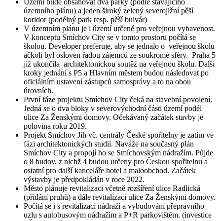
Území bude obsahovat dva parky (podle stávajícího
územního plánu) a jeden široký zelený severojižní pěší
koridor (podélný park resp. pěší bulvár)
V územním plánu je i území určené pro veřejnou vybavenost.
V konceptu Smíchov City se v tomto prostoru počítá se
školou. Developer preferuje, aby se jednalo o veřejnou školu
ačkoli byl osloven řadou zájemců ze soukromé sféry. Praha 5
již ukončila architektonickou soutěž na veřejnou školu. Další
kroky jednání s P5 a Hlavním městem budou následovat po
oficiálním ustavení zástupců samosprávy a to na obou
úrovních.
První fáze projektu Smíchov City čeká na stavební povolení.
Jedná se o dva bloky v severovýchodní části území podél
ulice Za Ženskými domovy. Očekávaný začátek stavby je
polovina roku 2019.
Projekt Smíchov Jih vč. centrály České spořitelny je zatím ve
fázi architektonických studií. Naváže na současný plán
Smíchov City a propojí ho se Smíchovským nádražím. Půjde
o 8 budov, z nichž 4 budou určeny pro Českou spořitelnu a
ostatní pro další kanceláře hotel a maloobchod. Začátek
výstavby je předpokládán v roce 2022.
Město plánuje revitalizaci včetně rozšíření ulice Radlická
(přidání pruhů) a dále revitalizaci ulice Za Ženskými domovy.
Počítá se i s revitalizací nádraží a vybudování přepravního
uzlu s autobusovým nádražím a P+R parkovištěm. (investice