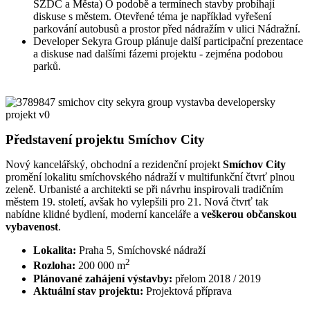
SŽDC a Města) O podobě a termínech stavby probíhají
diskuse s městem. Otevřené téma je například vyřešení
parkování autobusů a prostor před nádražím v ulici Nádražní.
Developer Sekyra Group plánuje další participační prezentace
a diskuse nad dalšími fázemi projektu - zejména podobou
parků.
Představení projektu Smíchov City
Nový kancelářský, obchodní a rezidenční projekt
Smíchov City
promění lokalitu smíchovského nádraží v multifunkční čtvrť plnou
zeleně. Urbanisté a architekti se při návrhu inspirovali tradičním
městem 19. století, avšak ho vylepšili pro 21. Nová čtvrť tak
nabídne klidné bydlení, moderní kanceláře a
veškerou občanskou
vybavenost
.
Lokalita:
Praha 5, Smíchovské nádraží
2
Rozloha:
200 000 m
Plánované zahájení výstavby:
přelom 2018 / 2019
Aktuální stav projektu:
Projektová příprava