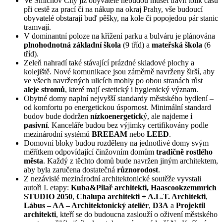
Ve Smíchov City již obyvatelé nebudou muset trávit tolik času
při cestě za prací či na nákup na okraj Prahy, vše budoucí
obyvatelé obstarají buď pěšky, na kole či popojedou pár stanic
tramvají.
V dominantní poloze na křížení parku a bulváru je plánována
plnohodnotná základní škola
(9 tříd) a
mateřská škola
(6
tříd).
Zeleň nahradí také stávající prázdné skladové plochy a
kolejiště. Nové komunikace jsou záměrně navrženy širší, aby
ve všech navržených ulicích mohly po obou stranách růst
aleje stromů
, které mají estetický i hygienický význam.
Obytné domy naplní nejvyšší standardy městského bydlení –
od komfortu po energetickou úspornost. Minimální standard
budov bude dodržen
nízkoenergetick
ý, ale najdeme
i
pasivní
. Kanceláře budou bez výjimky certifikovány podle
mezinárodní systémů
BREEAM
nebo
LEED
.
Domovní bloky budou rozděleny na jednotlivé domy svým
měřítkem odpovídající činžovním domům
tradičně rostlého
města
. Každý z těchto domů bude navržen jiným architektem,
aby byla zaručena dostatečná
různorodost
.
Z nezávislé mezinárodní architektonické soutěže vyvstali
autoři I. etapy:
Kuba&Pilař architekti,
Haascookzemmrich
STUDIO 2050
,
Chalupa architekti + A.L.T. Architekti
,
Lábus – AA – Architektonický ateliér
,
D3A
a
Projektil
architekti
, kteří se do budoucna zaslouží o oživení městského