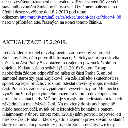
desce vyvěšeno oznámení o schválení zařízení staveniště ve věci
stavebního záměru Smíchov City-sever. Oznámení naleznete na
úřední desce vyvěšené do 18.2.2019 pod tímto
odkazem
http://archiv.praha5.cz/cs/sekce/uredni-deska/?doc=4488
,
nebo v přílohách zde, řazených na konci tohoto článku.
AKTUALIZACE 15.2.2019
:
Leoš Anderle, ředitel developmentu, zodpovědný za projekt
Smíchov City, nám potvrdil informace, že Sekyra Group oslovila
městskou část Prahy 5 s dotazem na zájem o pozemek školního
objektu. K datu našeho setkání (5.11.2018) Sekyra Group
neobdržela žádnou odpověď od městské části Praha 5, ani od
samotné starostky paní Zajíčkové. Na základě této skutečnosti se
spolek Za lepší Smíchov rozhodl odeslat otevřený dopis městské
části Praha 5 s žádostí o vyjádření či vysvětlení, proč MČ nechce
využít možnosti poskytnutého pozemku v tomto developerském
projektu v situaci, kdy MČ bojuje s masivním nedostatkem kapacit
základních a mateřských škol. Na otevřený dopis pochopitelně
nikdo neodpověděl, avšak při telefonickém kontaktu s panem
Klajmonem v únoru tohoto roku (2019) nám potvrdil odpověď od
městské části Praha 5, která vyjádřila zájem o provozování základní
školy na určeném pozemku v projektu Smíchov City. Lze tedy