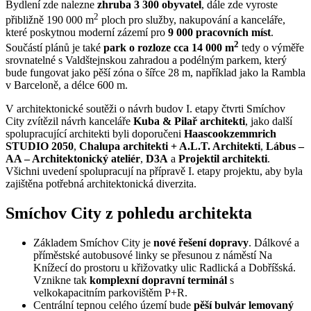
Bydlení zde nalezne
zhruba 3 300 obyvatel
, dále zde vyroste
2
přibližně 190 000 m
ploch pro služby, nakupování a kanceláře,
které poskytnou moderní zázemí pro
9 000 pracovních míst
.
2
Součástí plánů je také
park o rozloze cca 14 000 m
tedy o výměře
srovnatelné s Valdštejnskou zahradou a podélným parkem, který
bude fungovat jako pěší zóna o šířce 28 m, například jako la Rambla
v Barceloně, a délce 600 m.
V architektonické soutěži o návrh budov I. etapy čtvrti Smíchov
City zvítězil návrh kanceláře
Kuba & Pilař architekti
, jako další
spolupracující architekti byli doporučeni
Haascookzemmrich
STUDIO 2050
,
Chalupa architekti + A.L.T. Architekti
,
Lábus –
AA – Architektonický ateliér
,
D3A
a
Projektil architekti
.
Všichni uvedení spolupracují na přípravě I. etapy projektu, aby byla
zajištěna potřebná architektonická diverzita.
Smíchov City z pohledu architekta
Základem Smíchov City je
nové řešení dopravy
. Dálkové a
příměstské autobusové linky se přesunou z náměstí Na
Knížecí do prostoru u křižovatky ulic Radlická a Dobříšská.
Vznikne tak
komplexní dopravní terminál
s
velkokapacitním parkovištěm P+R.
Centrální tepnou celého území bude
pěší bulvár lemovaný