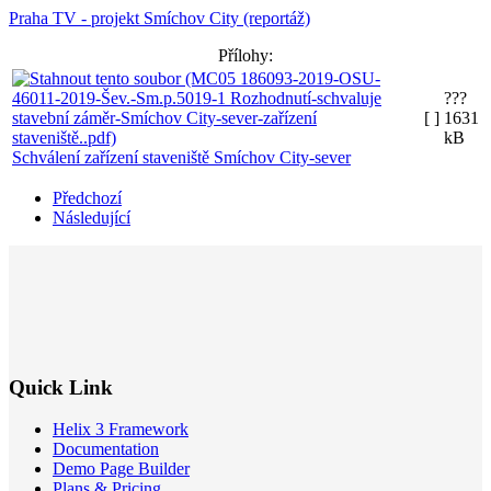
Praha TV - projekt Smíchov City (reportáž)
Přílohy:
???
[ ]
1631
kB
Schválení zařízení staveniště Smíchov City-sever
Předchozí
Následující
Quick Link
Helix 3 Framework
Documentation
Demo Page Builder
Plans & Pricing