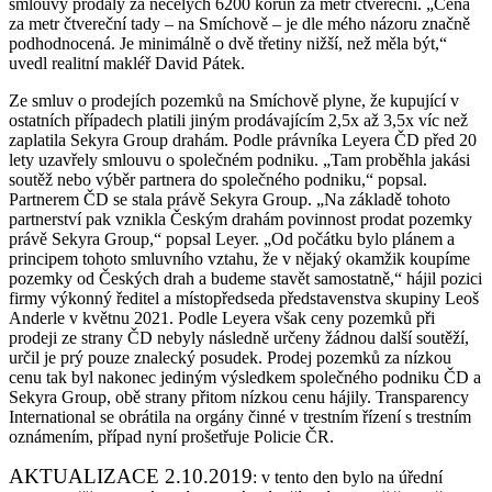
smlouvy prodaly za necelých 6200 korun za metr čtvereční. „Cena
za metr čtvereční tady – na Smíchově – je dle mého názoru značně
podhodnocená. Je minimálně o dvě třetiny nižší, než měla být,“
uvedl realitní makléř David Pátek.
Ze smluv o prodejích pozemků na Smíchově plyne, že kupující v
ostatních případech platili jiným prodávajícím 2,5x až 3,5x víc než
zaplatila Sekyra Group drahám. Podle právníka Leyera ČD před 20
lety uzavřely smlouvu o společném podniku. „Tam proběhla jakási
soutěž nebo výběr partnera do společného podniku,“ popsal.
Partnerem ČD se stala právě Sekyra Group. „Na základě tohoto
partnerství pak vznikla Českým drahám povinnost prodat pozemky
právě Sekyra Group,“ popsal Leyer. „Od počátku bylo plánem a
principem tohoto smluvního vztahu, že v nějaký okamžik koupíme
pozemky od Českých drah a budeme stavět samostatně,“ hájil pozici
firmy výkonný ředitel a místopředseda představenstva skupiny Leoš
Anderle v květnu 2021. Podle Leyera však ceny pozemků při
prodeji ze strany ČD nebyly následně určeny žádnou další soutěží,
určil je prý pouze znalecký posudek. Prodej pozemků za nízkou
cenu tak byl nakonec jediným výsledkem společného podniku ČD a
Sekyra Group, obě strany přitom nízkou cenu hájily. Transparency
International se obrátila na orgány činné v trestním řízení s trestním
oznámením, případ nyní prošetřuje Policie ČR.
AKTUALIZACE 2.10.2019
: v tento den bylo na úřední