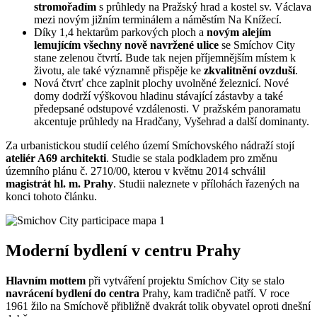
stromořadím
s průhledy na Pražský hrad a kostel sv. Václava
mezi novým jižním terminálem a náměstím Na Knížecí.
Díky 1,4 hektarům parkových ploch a
novým alejím
lemujícím všechny nově navržené ulice
se Smíchov City
stane zelenou čtvrtí. Bude tak nejen příjemnějším místem k
životu, ale také významně přispěje ke
zkvalitnění ovzduší
.
Nová čtvrť chce zaplnit plochy uvolněné železnicí. Nové
domy dodrží výškovou hladinu stávající zástavby a také
předepsané odstupové vzdálenosti. V pražském panoramatu
akcentuje průhledy na Hradčany, Vyšehrad a další dominanty.
Za urbanistickou studií celého území Smíchovského nádraží stojí
ateliér A69 architekti
. Studie se stala podkladem pro změnu
územního plánu č. 2710/00, kterou v květnu 2014 schválil
magistrát hl. m. Prahy
. Studii naleznete v přílohách řazených na
konci tohoto článku.
Moderní bydlení v centru Prahy
Hlavním mottem
při vytváření projektu Smíchov City se stalo
navrácení bydlení do centra
Prahy, kam tradičně patří. V roce
1961 žilo na Smíchově přibližně dvakrát tolik obyvatel oproti dnešní