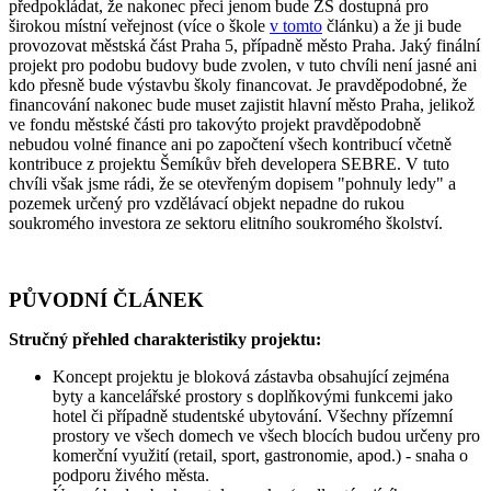
předpokládat, že nakonec přeci jenom bude ZŠ dostupná pro
širokou místní veřejnost (více o škole
v tomto
článku) a že ji bude
provozovat městská část Praha 5, případně město Praha. Jaký finální
projekt pro podobu budovy bude zvolen, v tuto chvíli není jasné ani
kdo přesně bude výstavbu školy financovat. Je pravděpodobné, že
financování nakonec bude muset zajistit hlavní město Praha, jelikož
ve fondu městské části pro takovýto projekt pravděpodobně
nebudou volné finance ani po započtení všech kontribucí včetně
kontribuce z projektu Šemíkův břeh developera SEBRE. V tuto
chvíli však jsme rádi, že se otevřeným dopisem "pohnuly ledy" a
pozemek určený pro vzdělávací objekt nepadne do rukou
soukromého investora ze sektoru elitního soukromého školství.
PŮVODNÍ ČLÁNEK
Stručný přehled charakteristiky projektu:
Koncept projektu je bloková zástavba obsahující zejména
byty a kancelářské prostory s doplňkovými funkcemi jako
hotel či případně studentské ubytování. Všechny přízemní
prostory ve všech domech ve všech blocích budou určeny pro
komerční využití (retail, sport, gastronomie, apod.) - snaha o
podporu živého města.