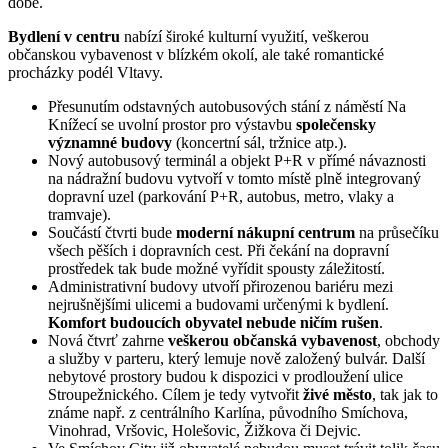
době.
Bydlení v centru
nabízí široké kulturní využití, veškerou
občanskou vybavenost v blízkém okolí, ale také romantické
procházky podél Vltavy.
Přesunutím odstavných autobusových stání z náměstí Na
Knížecí se uvolní prostor pro výstavbu
společensky
významné budovy
(koncertní sál, tržnice atp.).
Nový autobusový terminál a objekt P+R v přímé návaznosti
na nádražní budovu vytvoří v tomto místě plně integrovaný
dopravní uzel (parkování P+R, autobus, metro, vlaky a
tramvaje).
Součástí čtvrti bude
moderní nákupní centrum
na průsečíku
všech pěších i dopravních cest. Při čekání na dopravní
prostředek tak bude možné vyřídit spousty záležitostí.
Administrativní budovy utvoří přirozenou bariéru mezi
nejrušnějšími ulicemi a budovami určenými k bydlení.
Komfort budoucích obyvatel nebude ničím rušen
.
Nová čtvrť zahrne
veškerou občanská vybavenost
, obchody
a služby v parteru, který lemuje nově založený bulvár. Další
nebytové prostory budou k dispozici v prodloužení ulice
Stroupežnického. Cílem je tedy vytvořit
živé město
, tak jak to
známe např. z centrálního Karlína, původního Smíchova,
Vinohrad, Vršovic, Holešovic, Žižkova či Dejvic.